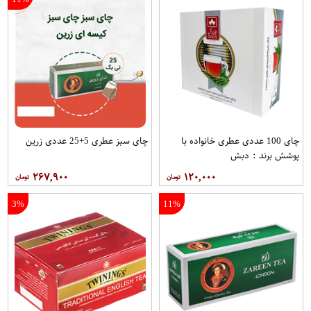
چای 100 عددی عطری خانواده با
چای سبز عطری 5+25 عددی زرین
پوشش برند : دبش
۲۶۷,۹۰۰
۱۲۰,۰۰۰
3%
11%