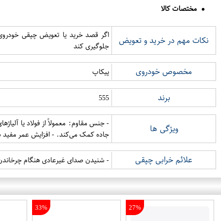
مختصات کالا
اگر قصد خرید یا تعویض چپقی خودروی پ
نکات مهم در خرید و تعویض
جلوگیری کند
مخصوص خودروی
پیکاپ
برند
555
- جنس مقاوم: معمولاً از فولاد یا آلیاژ
ویژگی ها
جاده کمک می‌کند. - افزایش عمر مفید
علائم خرابی چپقی
- شنیدن صدای غیرعادی هنگام چرخاندن ف
33%
27%