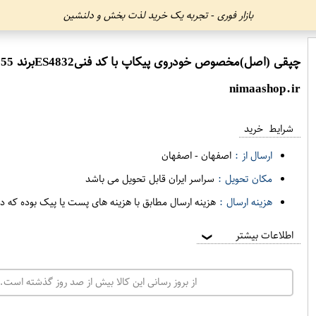
بازار فوری - تجربه یک خرید لذت بخش و دلنشین
چپقی (اصل)مخصوص خودروی پیکاپ با کد فنیES4832برند 555 فروشگاه مگاموتور
nimaashop.ir
شرایط خرید
ارسال از :
اصفهان
-
اصفهان
مکان تحویل :
سراسر ایران قابل تحویل می باشد
هزینه ارسال :
هزینه ارسال مطابق با هزینه های پست یا پیک بوده که د
اطلاعات بیشتر
❯
از بروز رسانی این کالا بیش از صد روز گذشته است. 