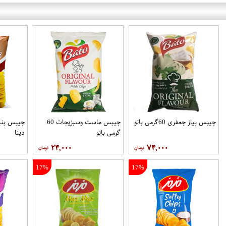
چیپس پیاز جعفری 60گرمی باتو
چیپس ماست وسبزیجات 60
چیپس پنیر
گرمی باتو
دینا
۲۴,۰۰۰
۷۴,۰۰۰
17%
17%