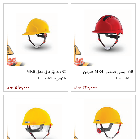
کلاه ایمنی صنعتی MK4 هترمن
کلاه عایق برق مدل MK6
HatterMan
هترمنHatterMan
۵۹۰,۰۰۰
۲۴۰,۰۰۰