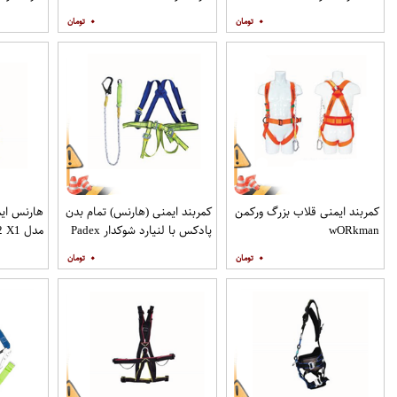
۰
۰
کمربند ایمنی قلاب بزرگ ورکمن
کمربند ایمنی (هارنس) تمام بدن
هارنس ایم
wO​Rkman
پادکس با لنیارد شوکدار Padex
مدل A 252 X1
۰
۰