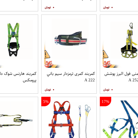
۰
۰
نی فول البرز پوشش
کمربند کمری ترمزدار سيم باني
کمربند هارنس شوک دار
A 222
پرومکس
۰
۰
5%
17%