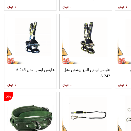
۰
۰
۰
هارنس ایمنی البرز پوشش مدل
هارنس ایمنی مدل A 246
A 242
۰
۰
۰
5%