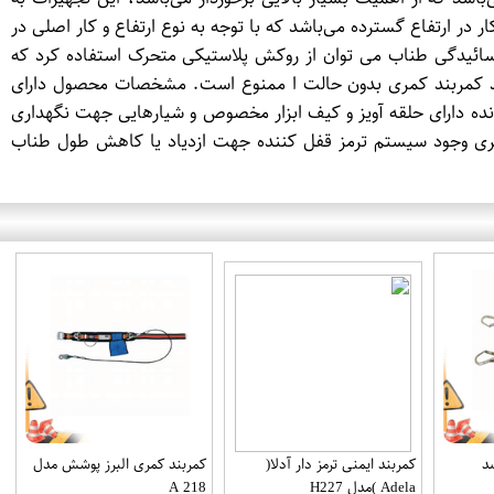
در ارتفاع گسترده می‌باشد که با توجه به نوع ارتفاع و کار اصلی در
کان استفاده از طناب 12 تا 17 میلیمتردر صورت نیاز و جلوگیری از سائیدگی طناب می توان از روکش پلاستیکی متحرک استفاده کرد که
ا فقط بصورت U شکل استفاده نمائید چرا که استفاده از بند کمربند کمری بدون حالت ا ممنوع است. مشخصات محصول دارای
ه دارای حلقه آویز و کیف ابزار مخصوص و شیارهایی جهت نگهداری
 EN362 توان تحمل 2000 کیلوگرم دارای استاندار EN358 مخصوص کمربند های کمری وجود سیستم ترمز قفل کننده جهت ازدیاد یا کاهش طول طناب
د
کمربند ایمنی ترمز دار آدلا(
کمربند کمری البرز پوشش مدل
Adela )مدل H227
A 218