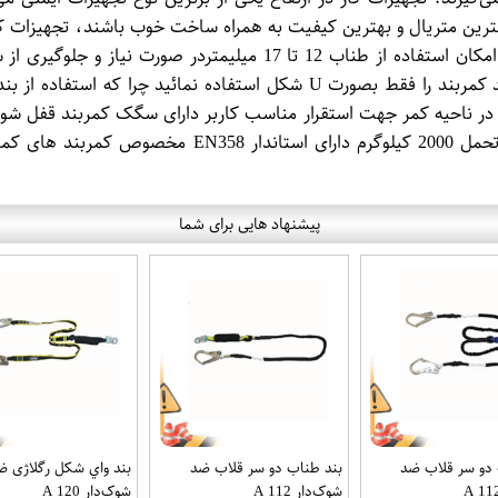
هترین متریال و بهترین کیفیت به همراه ساخت خوب باشند، تجهیزات کار 
مدل‌های مختلفی تولید می‌گردند. دارای ترمز فولادی با گیره بزرگ و ام
جهت تهیه به فروشگاههای مجاز فروشنده مراجعه نمائید. توجه : بند کمربند ر
 ناحیه کمر جهت استقرار مناسب کاربر دارای سگک کمربند قفل شوند
ابزار قلاب فولادی ضامن دار اتوماتیک دارای استاندارد
پیشنهاد هایی برای شما
 دو سر قلاب ضد
بند طناب دو سر قلاب ضد
بند واي شكل رگلاژی ض
شوک‌دار A 112
شوک‌دار A 120