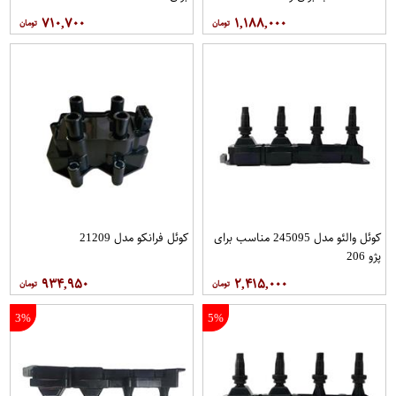
۷۱۰,۷۰۰
۱,۱۸۸,۰۰۰
کوئل والئو مدل 245095 مناسب برای
کوئل فرانکو مدل 21209
پژو 206
۹۳۴,۹۵۰
۲,۴۱۵,۰۰۰
3%
5%