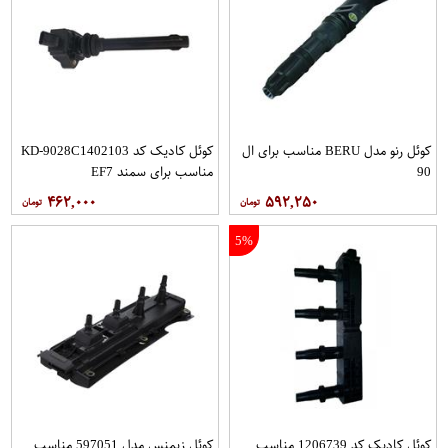
کوئل رنو مدل BERU مناسب برای ال
کوئل کادیک کد KD-9028C1402103
90
مناسب برای سمند EF7
۴۶۲,۰۰۰
۵۹۲,۲۵۰
5%
کوئل کادیک کد 1206739 مناسب
کوئل زیمنس مدل 597051 مناسب