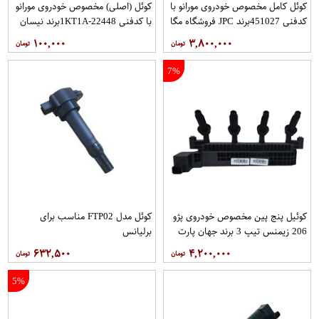
کوئل کامل مخصوص خودروی مورانو با
کوئل (اصلی) مخصوص خودروی مورانو
کدفنی 451027برند JPC فروشگاه مگا
با کدفنی 22448-1KT1Aبرند نیسان
موتور
موتور فروشگاه مگا موتور
۱۰۰,۰۰۰
۳,۸۰۰,۰۰۰
7%
کوئیل پنج پین مخصوص خودروی پژو
کوئل مدل FTP02 مناسب برای
206 زیمنس تیپ 3 برند جهان پارت
برلیانس
۶۳۲,۵۰۰
۴,۲۰۰,۰۰۰
5%