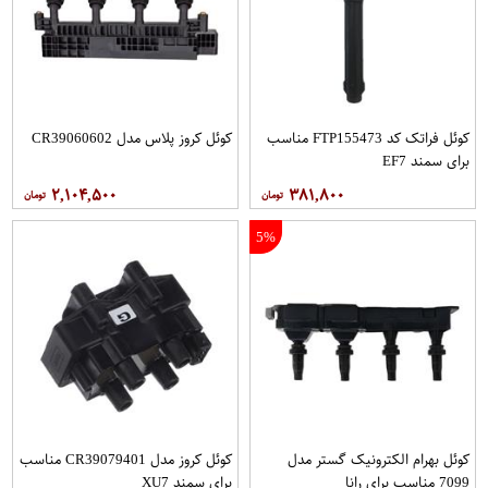
کوئل فراتک کد FTP155473 مناسب
کوئل کروز پلاس مدل CR39060602
برای سمند EF7
۲,۱۰۴,۵۰۰
۳۸۱,۸۰۰
5%
کوئل بهرام الکترونیک گستر مدل
کوئل کروز مدل CR39079401 مناسب
7099 مناسب برای رانا
برای سمند XU7