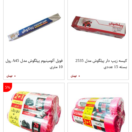
کیسه زیپ دار پیلگوش مدل 2535
فویل آلومینیوم پیلگوش مدل A45 رول
بسته 15 عددی
10 متری
۰
۰
5%