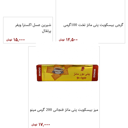
گرجی بیسکویت پتی مانژ تخت 100گرمی
شیرین عسل اکسترا ویفر
پرتقال
۱۵,۰۰۰
۱۲,۵۰۰
میز بیسکویت پتی مانژ فنجانی 200 گرمی مینو
۱۷,۰۰۰