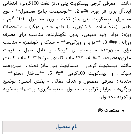
مانند: -معرفی گرجی بیسکویت پتی مانژ تخت 100گرمی؛ انتخابی
ایده‌آل برای هر روز-. ### 2. **توضیحات جامع محصول** - نوع
محصول: بیسکویت پتی مانژ تخت - وزن محصول: 100 گرم -
طعم: (مثلاً ساده، کاکائویی، یا طعم خاص دیگر) - مشخصات
ویژه: مواد اولیه طبیعی، بدون نگهدارنده، مناسب برای مصرف
روزانه. ### 3. **مزایا و ویژگی‌ها** - سبک و خوشمزه - مناسب
برای میان‌وعده - بسته‌بندی کوچک و قابل حمل - قیمت
مقرون‌به‌صرفه. ### 4. **کلمات کلیدی مرتبط** کلمات کلیدی
مانند -بیسکویت گرجی-، -بیسکویت پتی مانژ تخت-، -میان‌وعده
سبک-، و -بیسکویت 100گرمی- ### 5. **ساختار محتوا** -
مقدمه: معرفی محصول و هدف مقاله. - بخش اصلی: توضیح
ویژگی‌ها، مزایا و ترکیبات محصول. - نتیجه‌گیری: پیشنهاد به خرید
و تجربه محصول.
مختصات کالا
نام محصول