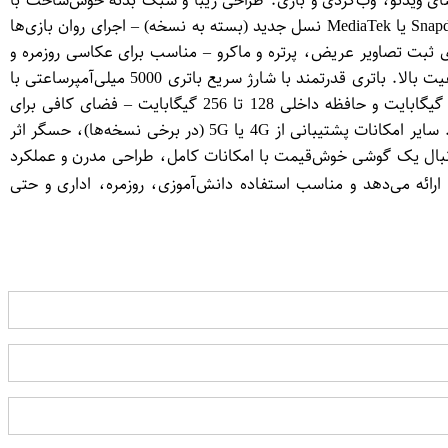
نچی از نوع AMOLED یا LCD با نرخ نوسازی 90 تا 120 هرتز – مناسب برای تماشای ویدئو، وب‌گردی و بازی. طراحی زیبا و سبک بدنه خوش‌ساخت با
قاب تخت، لبه‌های خمیده و تنوع رنگی جذاب – طراحی مدرن در کنار راحتی در دست گرفتن. پردازنده قدرتمند بهره‌مندی از چیپست Snapdragon یا MediaTek نسل جدید (بسته به نسخه) – اجرای روان بازی‌ها
دقیق، به همراه دوربین‌های مکمل برای ثبت تصاویر عریض، پرتره و ماکرو – مناسب برای عکاسی روزمره و
شبکه‌های اجتماعی. دوربین سلفی با کیفیت دوربین جلو 13 تا 16 مگاپیکسل (بسته به نسخه) برای عکس‌های واضح و تماس تصویری با کیفیت بالا. باتری قدرتمند با شارژ سریع باتری 5000 میلی‌آمپرساعتی با
پشتیبانی از شارژ سریع 33 یا 67 وات – شارژ کامل در مدت زمان کوتاه و دوام بالا در استفاده روزانه. حافظه رم و داخلی متنوع رم 4 تا 8 گیگابایت و حافظه داخلی 128 تا 256 گیگابایت – فضای کافی برای
اپ‌ها، بازی‌ها و فایل‌های شخصی. سیستم‌عامل به‌روز اندروید 13 یا 14 همراه با رابط کاربری MIUI – تجربه کاربری سریع، زیبا و بدون باگ. سایر امکانات پشتیبانی از 4G یا 5G (در برخی نسخه‌ها)، حسگر اثر
میلی‌متری و درگاه USB Type-C. 🔍 چرا Redmi Note 14 ارزش خرید دارد اگر به دنبال یک گوشی خوش‌قیمت با امکانات کامل، طراحی مدرن و عملکرد
 تکیه بر تجربه موفق سری Redmi Note، عملکردی فراتر از قیمت خود ارائه می‌دهد و مناسب استفاده دانش‌آموزی، روزمره، اداری و حتی