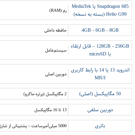
Snapdragon 685 یا MediaTek
رم (RAM)
Helio G99 (بسته به نسخه)
4GB - 6GB - 8GB
حافظه داخلی
128GB - 256GB – قابل ارتقاء
سیستم‌عامل
با microSD
اندروید 13 یا 14 با رابط کاربری
دوربین اصلی
MIUI
50 مگاپیکسل (اصلی)
2 مگاپیکسل (پرتره-ماکرو)
دوربین سلفی
13 تا 16 مگاپیکسل
باتری
5000 میلی‌آمپرساعت – پشتیبانی از شارژ سریع 33W یا 67W