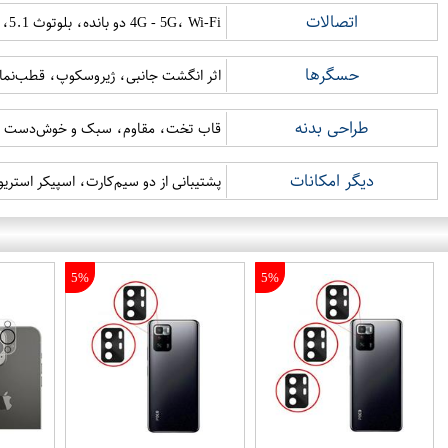
اتصالات
4G - 5G، Wi-Fi دو بانده، بلوتوث 5.1، USB Type-C، NFC (در برخی نسخه‌ها)
حسگرها
اثر انگشت جانبی، ژیروسکوپ، قطب‌نما
طراحی بدنه
قاب تخت، مقاوم، سبک و خوش‌دست با 
دیگر امکانات
پشتیبانی از دو سیم‌کارت، اسپیکر استریو، جک 3.5 میلی‌م
5%
5%