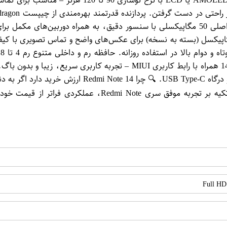
نمایشگر بزرگ و با کیفیت مجهز به صفحه‌نمایش 6.6 ای
و اپلیکیشن‌ها بدون لگ. دوربین چندگانه با هوش مصنوعی دوربین اصلی 50 مگاپیکسلی با سنسور 
انگشت جانبی، بلوتوث 5.1، وای‌فای دو بانده، جک 3.5 
پایدار هستید، ردمی نوت ۱۴ انتخابی مطمئن است. این گوشی با