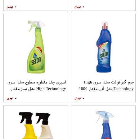
950 گرم
۰
۰
جرم گیر توالت سلدا سری High
اسپری چند منظوره سطوح سلدا سری
Technology مدل آبی مقدار 1000
High Technology مدل سبز مقدار
گرم
550گرم
۰
۰