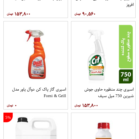
افروز
۱۵۳,۸۰۰
۹۰,۵۶۰
اسپری چند منظوره حاوی جوش
اسپری گاز پاک کن دوآل پاور مدل
شیرین 750 میل سیف
Forni & Grill
۰
۱۵۳,۸۰۰
5%