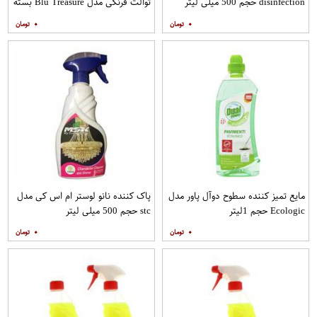
disinfection حجم 500 میلی لیتر
توالت فرنگی مدل Blu Treasure بسته
2 عددی
۰
۰
مایع تمیز کننده سطوح دوآل پاور مدل
پاک کننده نانو لوستر ام اس کی مدل
Ecologic حجم 1لیتر
stc حجم 500 میلی لیتر
۰
۰