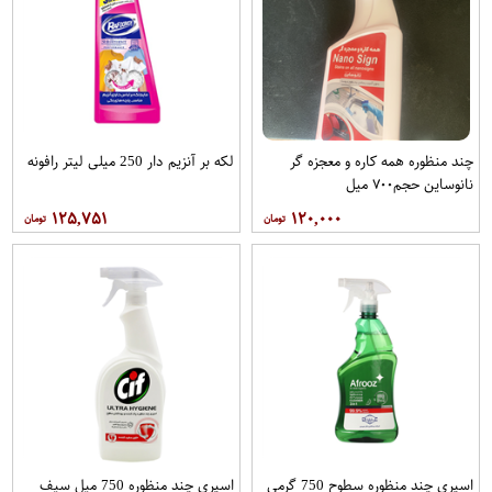
چند منظوره همه کاره و معجزه گر
لکه بر آنزیم دار 250 میلی لیتر رافونه
نانوساین حجم۷۰۰ میل
۱۲۵,۷۵۱
۱۲۰,۰۰۰
اسپری چند منظوره سطوح 750 گرمی
اسپری چند منظوره 750 میل سیف