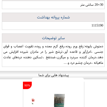
30×20 سانتی متر
شماره پروانه بهداشت
1115190
سایر توضیحات
دمنوش بایونه:رفع ورم روده،رفع کرم معده و روده،تقویت اعصاب و قوای
جنسی ،ادرارآور و قاعده آور،ترشح شیر را در مادران شیرده افزایش می
دهد،درمان کننده سردرد و میگرن،ضدنفخ ،تسکین دهنده دردهای عادت
ماهیانه ،درمان چشم درد و...
پیشنهاد هایی برای شما
90%