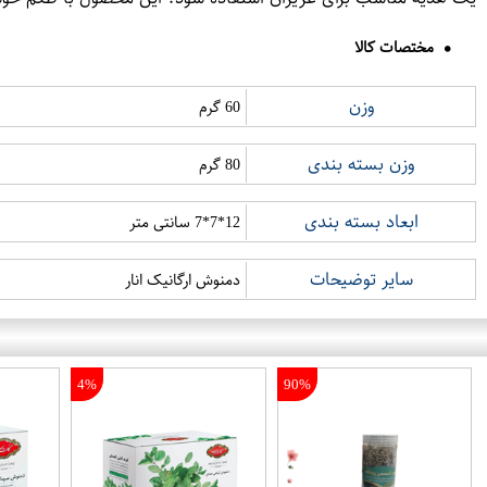
مختصات کالا
وزن
60 گرم
وزن بسته بندی
80 گرم
ابعاد بسته بندی
12*7*7 سانتی متر
سایر توضیحات
دمنوش ارگانیک انار
4%
90%