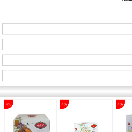
4%
4%
4%