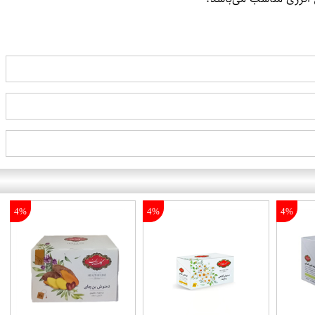
4%
4%
4%