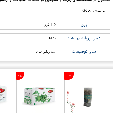
مختصات کالا
وزن
110 گرم
شماره پروانه بهداشت
11473
سایر توضیحات
سم زدایی بدن
4%
90%