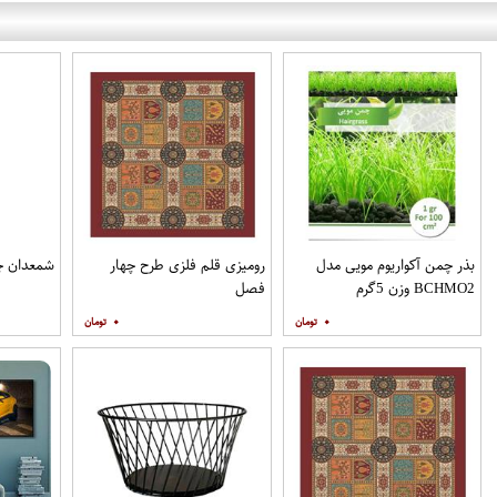
بذر چمن آکواریوم مویی مدل
رومیزی قلم فلزی طرح چهار
شمعدان چشم
BCHMO2 وزن 5گرم
فصل
۰
۰