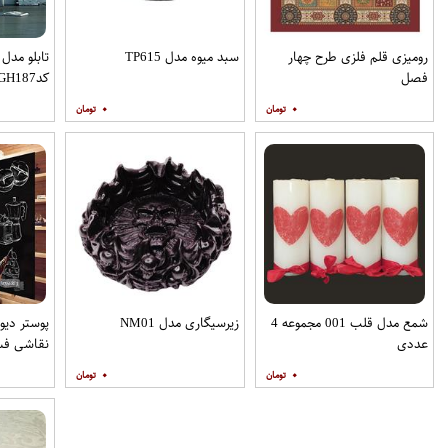
رومیزی قلم فلزی طرح چهار
سبد میوه مدل TP615
تابلو مدل
فصل
کدGH187
۰
۰
شمع مدل قلب 001 مجموعه 4
زیرسیگاری مدل NM01
پوستر دیو
عددی
نقاشی فس
VRF2562
۰
۰