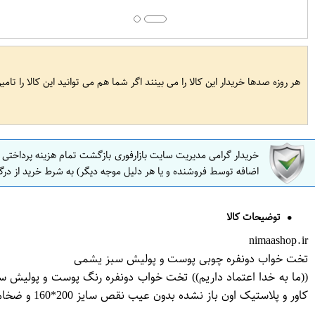
هر روزه صدها خریدار این کالا را می بینند اگر شما هم می توانید این کالا را تام
خریدار گرامی مدیریت سایت بازارفوری بازگشت تمام هزینه پرداختی
اضافه توسط فروشنده و یا هر دلیل موجه دیگر) به شرط خرید از درگ
توضیحات کالا
nimaashop.ir
تخت خواب دونفره چوبی پوست و پولیش سبز یشمی
((ما به خدا اعتماد داریم)) تخت خواب دونفره رنگ پوست و پولیش 
کاور و پلاستیک اون باز نشده بدون عیب نقص سایز 200*160 و ضخامت 25 سانت قیمت 550 هزار تومان من آقای صادقی هستم آدرس.اصفهان. خیابان پروین