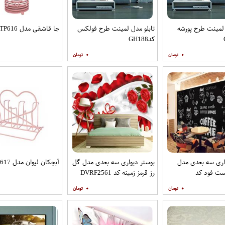
 لمینت طرح پورشه
تابلو مدل لمینت طرح فولکس
جا قاشقی مدل TP616
کدGH188
۰
۰
اری سه بعدی مدل
پوستر دیواری سه بعدی مدل گل
آبچکان لیوان مدل TP617
ت فود کد
رز قرمز زمینه کد DVRF2561
D
۰
۰