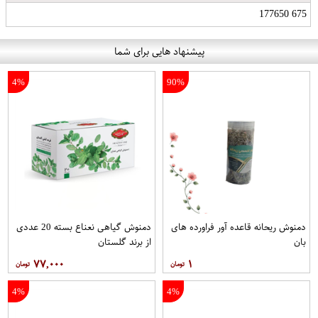
675 177650
پیشنهاد هایی برای شما
4%
90%
دمنوش ریحانه قاعده آور فراورده های
دمنوش گیاهی نعناع بسته 20 عددی
بان
از برند گلستان
۷۷,۰۰۰
۱
4%
4%