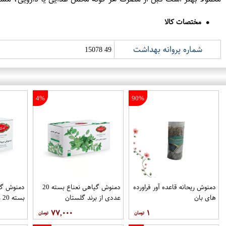
مختصات کالا
شماره پروانه بهداشت
49 15078
4%
90%
دمنوش ریحانه قاعده آور فراورده
دمنوش گیاهی نعناع بسته 20
دمنوش گی
های بان
عددی از برند گلستان
بسته 20 عددی از برند گلستان
۷۷,۰۰۰
۱