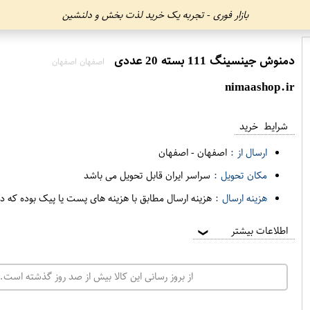
بازار فوری - تجربه یک خرید لذت بخش و دلنشین
دمنوش جینسینگ 111 بسته 20 عددی
اصفهان اصفهان
nimaashop.ir
شرایط خرید
ارسال از :
اصفهان
-
اصفهان
مکان تحویل :
سراسر ایران قابل تحویل می باشد
هزینه ارسال :
هزینه ارسال مطابق با هزینه های پست یا پیک بوده که د
اطلاعات بیشتر
❯
از بروز رسانی این کالا بیش از صد روز گذشته است. 