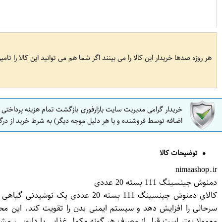
هر روزه صدها خریدار این کالا را می بینند اگر شما هم می توانید این کالا را تام
خریدار گرامی مدیریت سایت بازارفوری بازگشت تمام هزینه پرداختی
اضافه توسط فروشنده و یا هر دلیل موجه دیگر) به شرط خرید از درگ
توضیحات کالا
nimaashop.ir
دمنوش جینسینگ 111 بسته 20 عددی
کالای دمنوش جینسینگ 111 بسته 0
معمولا بهتر است قبل از مصرف هر گونه مکمل غذایی یا دارویی، م