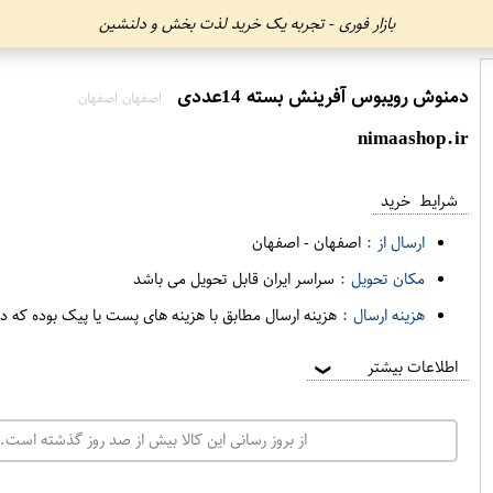
بازار فوری - تجربه یک خرید لذت بخش و دلنشین
دمنوش رویبوس آفرینش بسته 14عددی
اصفهان اصفهان
nimaashop.ir
شرایط خرید
ارسال از :
اصفهان
-
اصفهان
مکان تحویل :
سراسر ایران قابل تحویل می باشد
هزینه ارسال :
هزینه ارسال مطابق با هزینه های پست یا پیک بوده که د
اطلاعات بیشتر
❯
از بروز رسانی این کالا بیش از صد روز گذشته است. 