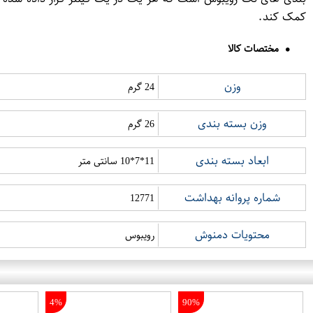
کمک کند.
مختصات کالا
وزن
24 گرم
وزن بسته بندی
26 گرم
ابعاد بسته بندی
11*7*10 سانتی متر
شماره پروانه بهداشت
12771
محتویات دمنوش
رویبوس
4%
90%