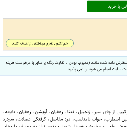
س یا خرید
هم اکنون نام و موبایلتان را اضافه کنید
سفارش داده شده مانند (معیوب بودن ، تفاوت رنگ یا سایز یا درخواست هزینه
ت سایت انجام می شوند را نمی پذیرد.
ای 60 عددی عرضه می‌شود. این دمنوش شامل ترکیبی از چای سبز، زنجبیل، نعنا، زعفران، آویشن، زعفران، بابونه،
تسکین اضطراب، خواب نامناسب، درد مفاصل، گرفتگی عضلات، سردرد
 خوش طعم و مطبوع برخوردار شوید و بدون نیاز به مصرف داروهای