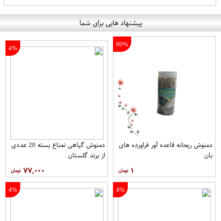
پیشنهاد هایی برای شما
90%
4%
دمنوش ریحانه قاعده آور فراورده های
دمنوش گیاهی نعناع بسته 20 عددی
بان
از برند گلستان
۷۷,۰۰۰
۱
4%
4%