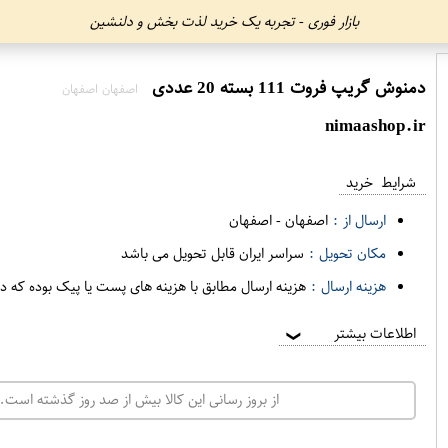
بازار فوری - تجربه یک خرید لذت بخش و دلنشین
دمنوش گریپ فروت 111 بسته 20 عددی
اصفهان اصفهان
nimaashop.ir
شرایط خرید
ارسال از :
اصفهان
-
اصفهان
مکان تحویل :
سراسر ایران قابل تحویل می باشد
هزینه ارسال :
هزینه ارسال مطابق با هزینه های پست یا پیک بوده که د
اطلاعات بیشتر
❯
از بروز رسانی این کالا بیش از صد روز گذشته است. 