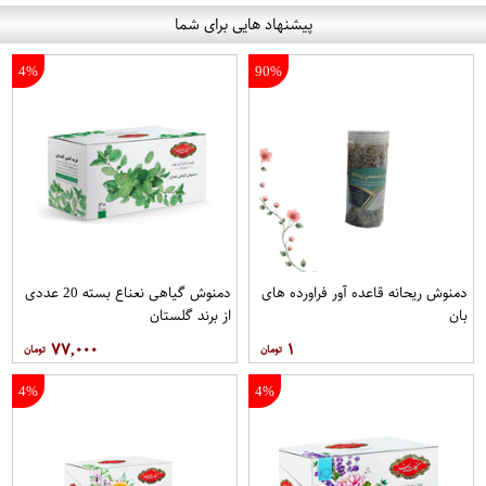
پیشنهاد هایی برای شما
4%
90%
دمنوش ریحانه قاعده آور فراورده های
دمنوش گیاهی نعناع بسته 20 عددی
بان
از برند گلستان
۷۷,۰۰۰
۱
4%
4%