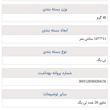
وزن بسته بندی
40 گرم
ابعاد بسته بندی
11*7*14 سانتی متر
نوع بسته بندی
تی بگ
شماره پروانه بهداشت
3691528369284150
سایر توضیحات
حاوی 20 عدد تی بگ