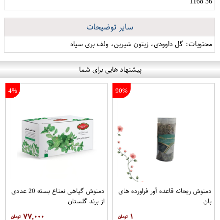
36 1168
سایر توضیحات
محتویات: گل داوودی، زیتون شیرین، ولف بری سیاه
پیشنهاد هایی برای شما
4%
90%
دمنوش ریحانه قاعده آور فراورده های
دمنوش گیاهی نعناع بسته 20 عددی
بان
از برند گلستان
۷۷,۰۰۰
۱