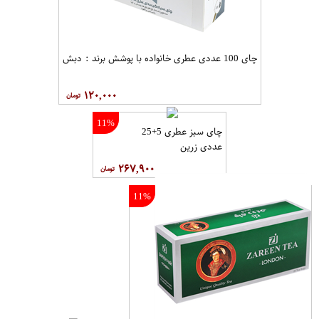
چای 100 عددی عطری خانواده با پوشش برند : دبش
۱۲۰,۰۰۰
11%
چای سبز عطری 5+25
عددی زرین
۲۶۷,۹۰۰
11%