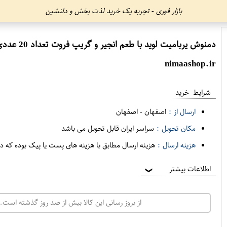
بازار فوری - تجربه یک خرید لذت بخش و دلنشین
دمنوش یربامیت لوید با طعم انجیر و گریپ فروت تعداد 20 عددی
nimaashop.ir
شرایط خرید
ارسال از :
اصفهان
-
اصفهان
مکان تحویل :
سراسر ایران قابل تحویل می باشد
هزینه ارسال :
هزینه ارسال مطابق با هزینه های پست یا پیک بوده که د
اطلاعات بیشتر
❯
از بروز رسانی این کالا بیش از صد روز گذشته است. 