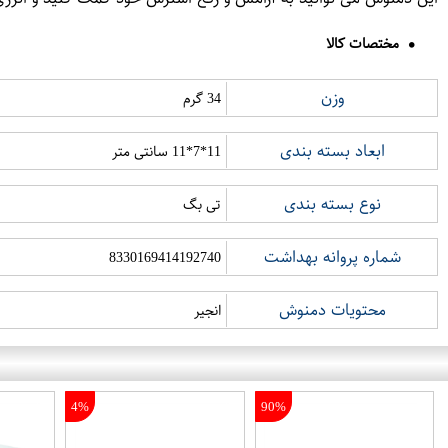
مختصات کالا
وزن
34 گرم
ابعاد بسته بندی
11*7*11 سانتی متر
نوع بسته بندی
تی بگ
شماره پروانه بهداشت
8330169414192740
محتویات دمنوش
انجیر
4%
90%