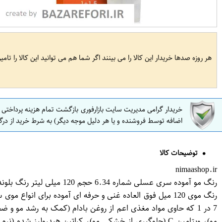
هر روزه صدها خریدار این کالا را می بینند اگر شما هم می توانید این کالا را تام
خریدار گرامی مدیریت سایت بازارفوری بازگشت تمام هزینه پرداختی
اضافه توسط فروشنده و یا هر دلیل موجه دیگر) به شرط خرید از درگ
توضیحات کالا
nimaashop.ir
رنگ مو آموده سری عسلی شماره 6.34 حجم 120 میلی لیتر رنگ بلوند عسلی تیره
رنگ موی 120 میل فوق العاده غنی و حرفه ای آموده برای ا
7 در 1 که حاوی مواد مغذی اعم از روغن بادام (کمک به رشد مو
مو)، ویتامین C (جلوگیری از خشکی مو)، کراتین هیدرولی