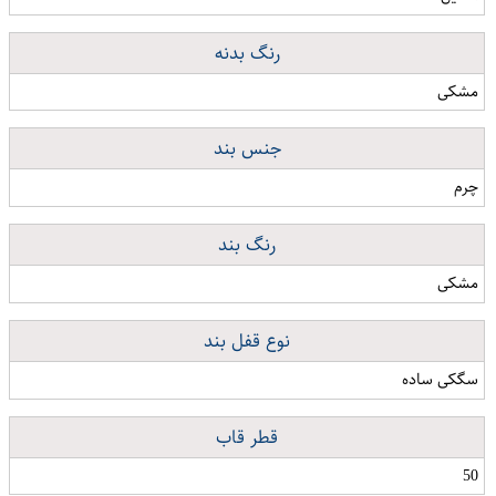
رنگ بدنه
مشکی
جنس بند
چرم
رنگ بند
مشکی
نوع قفل بند
سگکی ساده
قطر قاب
50