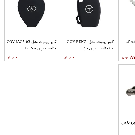
جاسوئیچی طرح michllen کد
کاور ریموت مدل COV-BENZ-
کاور ریموت مدل COV-JAC5-03
02 مناسب برای بنز
مناسب برای جک J5
۰
۰
۱۷
ژو پارس