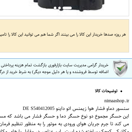
هر روزه صدها خریدار این کالا را می بینند اگر شما هم می توانید این کالا را تام
خریدار گرامی مدیریت سایت بازارفوری بازگشت تمام هزینه پرداختی
اضافه توسط فروشنده و یا هر دلیل موجه دیگر) به شرط خرید از درگ
توضیحات کالا
nimaashop.ir
سنسور دماو فشار هوا زیمنس اتو داینو DE S540412005
این حسگر مجموع دو نوع حسگر دما و حسگر فشار می باشد که مستقیما 
می کند تا جرم جریان هوای ورودی به موتور را به منظور تنظیم فرم
مکانیکی کوچک ساخته شده است. این عناصر در مقابل بارهای مکانیکی