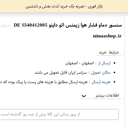
بازار فوری - تجربه یک خرید لذت بخش و دلنشین
سنسور دماو فشار هوا زیمنس اتو داینو DE S540412005
اصفهان
nimaashop.ir
شرایط خرید
ارسال از :
اصفهان
-
اصفهان
مکان تحویل :
سراسر ایران قابل تحویل می باشد
هزینه ارسال :
هزینه ارسال مطابق با هزینه های پست یا پیک بوده که د
اطلاعات بیشتر
❯
از بروز رسانی این کالا بیش از صد روز گذشته است. 