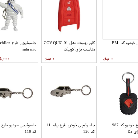
جاسوئیچی خودرو کد BM-
کاور ریموت مدل COV-QUIC-01
مناسب برای کوییک
safa mic
۵,۰۰۰
۰
۰
کاور سوییچ خودرو کد 987
جاسوئیچی خودرو طرح پراید 111
جاسوئیچی خودرو طرح پ
ی دنا
کد 120
کد 110