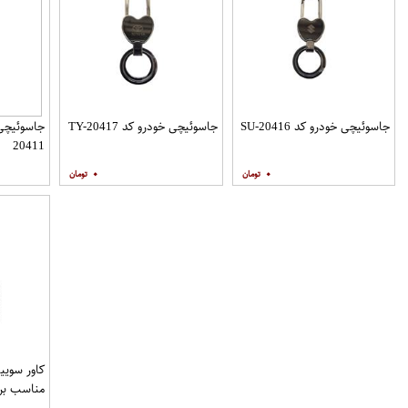
جاسوئیچی خودرو کد SU-20416
جاسوئیچی خودرو کد TY-20417
20411
۰
۰
مناسب برا