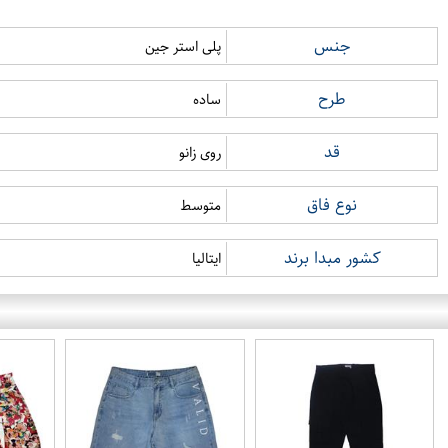
جنس
پلی استر جین
طرح
ساده
قد
روی زانو
نوع فاق
متوسط
کشور مبدا برند
ایتالیا