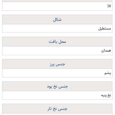
50
شکل
مستطیل
محل بافت
همدان
جنس پرز
پشم
جنس نخ پود
نخ پنبه
جنس نخ تار