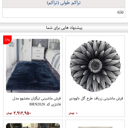
تراکم طولی (تراکم)
650
پیشنهاد هایی برای شما
5%
فرش ماشینی زرباف طرح گل داوودی
فرش ماشینی تیگران مفشوو مدل
فانتزی کد BRN2026
۲,۹۱۲,۹۵۰
۰