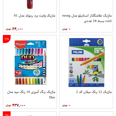
ماژِیک علامتگذار استابیلو مدل swıng
مازیک وایت برد رینولد مدل 01
cool بسته 18 عددی
۶۴,۰۰۰
۰
5%
ماژیک 12 رنگ میلان کد 2
ماژیک رنگ آمیزی 10 رنگ مپد مدل
Duo
۴۳۷,۰۰۰
۰
5%