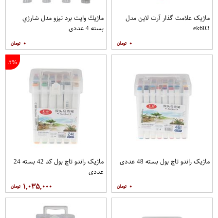
ماژیک علامت گذار آرت لاین مدل
ماژيك وايت برد تیزو مدل شارژي
ek603
بسته 4 عددي
۰
۰
5%
ماژیک راندو تاچ بول بسته 48 عددی
ماژیک راندو تاچ بول کد 42 بسته 24
عددی
۱,۰۳۵,۰۰۰
۰