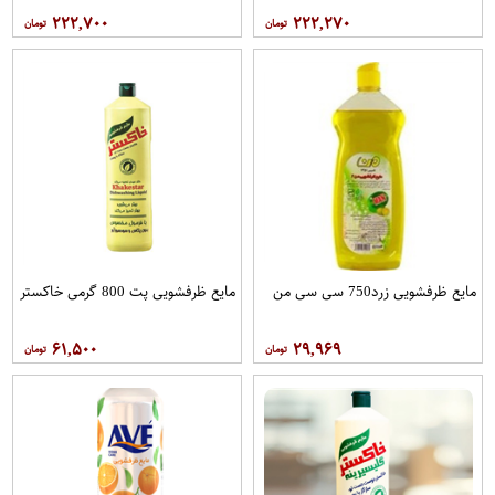
۲۲۲,۷۰۰
۲۲۲,۲۷۰
مایع ظرفشویی زرد750 سی سی من
مایع ظرفشویی پت 800 گرمی خاکستر
۶۱,۵۰۰
۲۹,۹۶۹