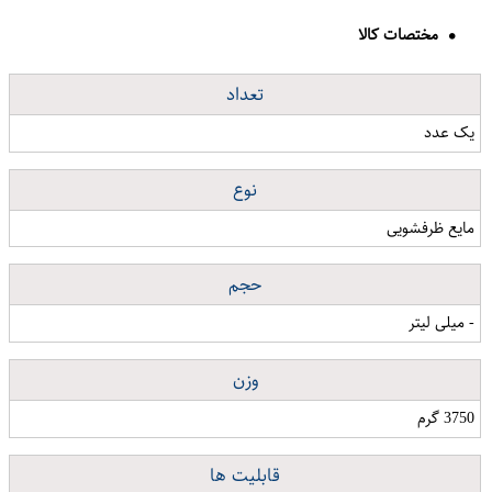
مختصات کالا
تعداد
یک عدد
نوع
مایع ظرفشویی
حجم
- میلی لیتر
وزن
3750 گرم
قابلیت ها