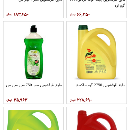
گرم اوه
۱۸۳,۴۵۰
۶۶,۳۵۰
مایع ظرفشویی 2750 گرم خاکستر
مایع ظرفشویی سبز 750 سی سی من
۳۵,۹۶۳
۲۲۸,۶۹۰