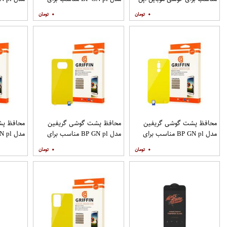
IPHONE 12MINI بسته 10
گوشی موبایل سامسونگ
گوشی موب
۰
۰
عددی
Galaxy S20 Plus
S20 Ultra
محافظ پشت گوشی گریفین
محافظ پشت گوشی گریفین
محافظ پش
مدل BP GN pl مناسب برای
مدل BP GN pl مناسب برای
گوشی موبایل شیائومی Redmi 8
گوشی موبایل شیائومی Poco X3
۰
۰
9A