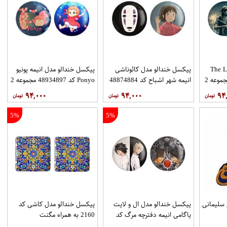
دالو مدل The Last
پیکسل خندالو مدل کائوناشی
پیکسل خندالو مدل انیمه پونیو
Of Us کد 48704865 مجموعه 2
انیمه شهر اشباح کد 48874884
Ponyo کد 48934897 مجموعه 2
مجموعه 2 عددی
عددی
۹۴,۰۰۰
۹۴,۰۰۰
۹۴
5%
5%
سلیمانی
پیکسل خندالو مدل ال و لایت
پیکسل خندالو مدل کاشی کد
یاگامی انیمه دفترچه مرگ کد
2160 به همراه مگنت
49304924 مجموعه 2 عددی