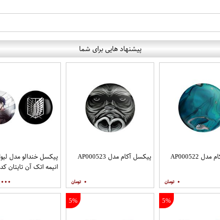
پیشنهاد هایی برای شما
ل AP000522
پیکسل آکام مدل AP000523
پیکسل خندالو مدل لیوا
انیمه اتک آن تایتان کد
48474851 مجموعه 2 عددی
,۰۰۰
۰
۰
5%
5%