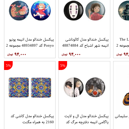
دالو مدل The Last
پیکسل خندالو مدل کائوناشی
پیکسل خندالو مدل انیمه پونیو
Of Us کد 48704865 مجموعه 2
انیمه شهر اشباح کد 48874884
Ponyo کد 48934897 مجموعه 2
مجموعه 2 عددی
عددی
۹۴,۰۰۰
۹۴,۰۰۰
۹۴
5%
5%
سلیمانی
پیکسل خندالو مدل ال و لایت
پیکسل خندالو مدل کاشی کد
یاگامی انیمه دفترچه مرگ کد
2160 به همراه مگنت
49304924 مجموعه 2 عددی