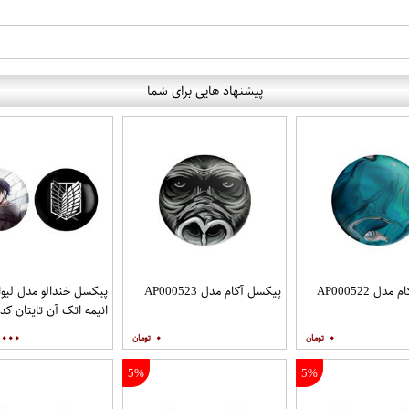
پیشنهاد هایی برای شما
ل AP000522
پیکسل آکام مدل AP000523
پیکسل خندالو مدل لیوا
انیمه اتک آن تایتان کد
48474851 مجموعه 2 عددی
,۰۰۰
۰
۰
5%
5%