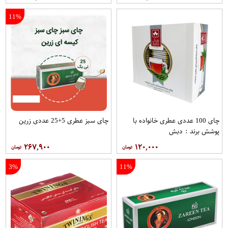
11%
چای 100 عددی عطری خانواده با
چای سبز عطری 5+25 عددی زرین
پوشش برند : دبش
۲۶۷,۹۰۰
۱۲۰,۰۰۰
3%
11%