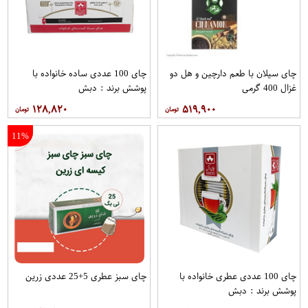
چای سیلان با طعم دارچین و هل دو
چای 100 عددی ساده خانواده با
غزال 400 گرمی
پوشش برند : دبش
۱۲۸,۸۲۰
۵۱۹,۹۰۰
11%
چای 100 عددی عطری خانواده با
چای سبز عطری 5+25 عددی زرین
پوشش برند : دبش