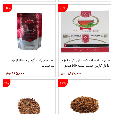
18%
25%
چای سیاه ساده کیسه ای (تی بگ) در
پودر چایی250 گرمی ماسالا از برند
داخل کارتن هشت بسته 100عددی
شاهسوند
برند دبش
۱۶۵,۰۰۰
۱,۱۲۰,۰۰۰
7%
17%