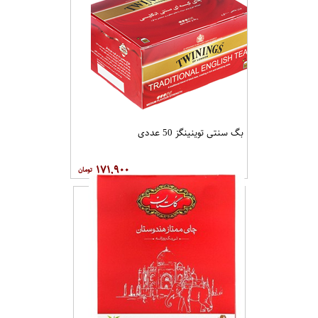
بگ سنتی توینینگز 50 عددی
۱۷۱,۹۰۰