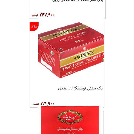
۲۶۷,۹۰۰
3%
بگ سنتی توینینگز 50 عددی
۱۷۱,۹۰۰