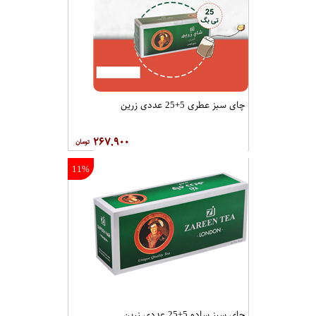
چای سبز عطری 5+25 عددی زرین
۲۶۷,۹۰۰
11%
چای سبز ساده 5+25 عددی زرین