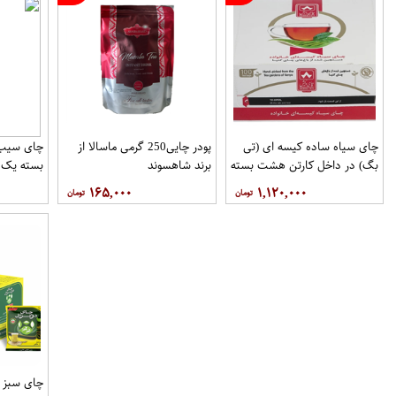
چای سیاه ساده کیسه ای (تی
پودر چایی250 گرمی ماسالا از
چای سیب
بگ) در داخل کارتن هشت بسته
برند شاهسوند
بسته یک 
100عددی برند دبش
۱۶۵,۰۰۰
۱,۱۲۰,۰۰۰