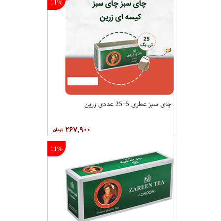
11%
چای سبز عطری 5+25 عددی زرین
۲۶۷,۹۰۰
11%