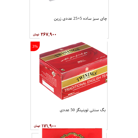
چای سبز ساده 5+25 عددی زرین
۲۶۷,۹۰۰
3%
بگ سنتی توینینگز 50 عددی
۱۷۱,۹۰۰