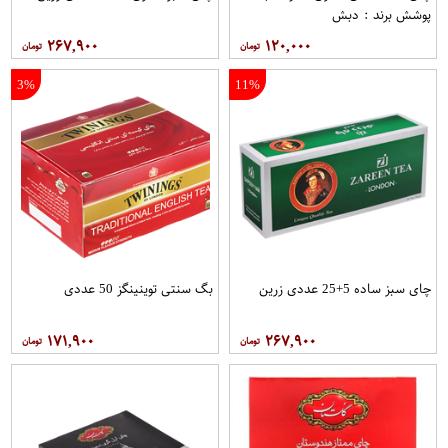
پوشش برند : دبش
۲۶۷,۹۰۰
۱۲۰,۰۰۰
3%
11%
چای سبز ساده 5+25 عددی زرین
بگ سنتی توینینگز 50 عددی
۱۷۱,۹۰۰
۲۶۷,۹۰۰