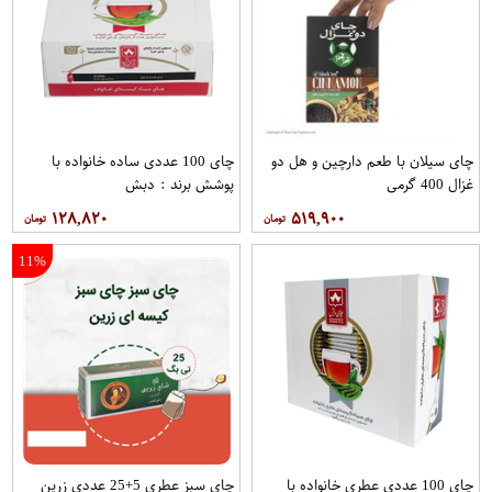
چای سیلان با طعم دارچین و هل دو
چای 100 عددی ساده خانواده با
غزال 400 گرمی
پوشش برند : دبش
۱۲۸,۸۲۰
۵۱۹,۹۰۰
11%
چای 100 عددی عطری خانواده با
چای سبز عطری 5+25 عددی زرین