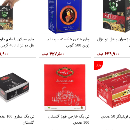
زعفران و هل دو غزال
چای هندی شکسته سرمه ای
چای سیلان با طعم دارچ
زرین 500 گرمی
هل دو غزال 400 گرمی
۹,۹۰۰
۴۵۷,۵۰۰
۶۳۹,۹۰۰
3%
ینگز 50 عددی
تی بگ خارجی قرمز گلستان
تی بگ عطری 00
100 عددی
گلستان