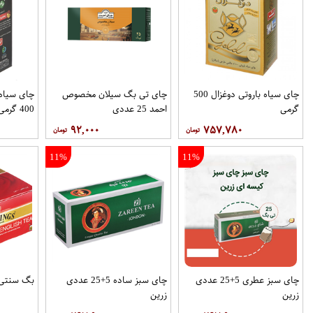
چای سیاه باروتی دوغزال 500
چای تی بگ سیلان مخصوص
چای سیاه 
گرمی
احمد 25 عددی
400 گرمی
۹۲,۰۰۰
۷۵۷,۷۸۰
11%
11%
چای سبز عطری 5+25 عددی
چای سبز ساده 5+25 عددی
بگ سنتی توین
زرین
زرین