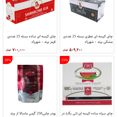
چای کیسه ای عطری بسته 25 عددی
چای کیسه ای ساده بسته 25 عددی
مشکی برند : شهرزاد
قرمز برند : شهرزاد
۷۰۰,۰۰۰
۵۰۹,۲۰۰
18%
25%
چای سیاه ساده کیسه ای (تی بگ) در
پودر چایی250 گرمی ماسالا از برند