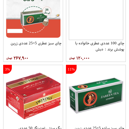
چای 100 عددی عطری خانواده با
چای سبز عطری 5+25 عددی زرین
پوشش برند : دبش
۲۶۷,۹۰۰
۱۲۰,۰۰۰
3%
11%
چای سبز ساده 5+25 عددی زرین
بگ سنتی توینینگز 50 عددی