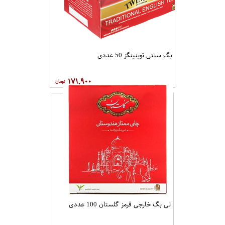
چای سبز ساده 5+25 عددی زرین
۲۶۷,۹۰۰
3%
بگ سنتی توینینگز 50 عددی
۱۷۱,۹۰۰