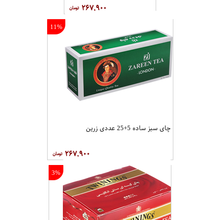
چای 100 عددی عطری خانواده با پوشش برند : دبش
۱۲۰,۰۰۰
11%
چای سبز عطری 5+25
عددی زرین
۲۶۷,۹۰۰
11%