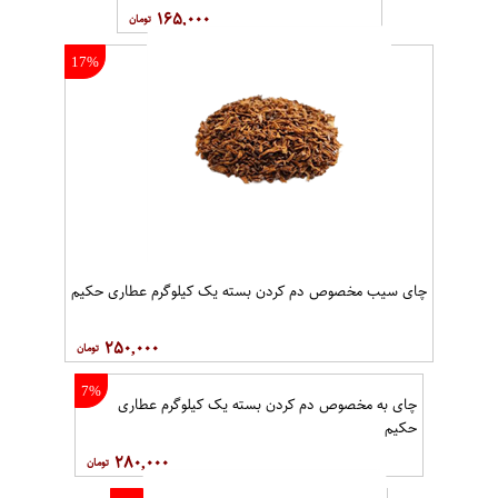
چای سیاه ساده کیسه ای (تی بگ) در داخل کارتن هشت بسته 100عددی برند
دبش
۱,۱۲۰,۰۰۰
18%
پودر چایی250 گرمی ماسالا از برند
شاهسوند
۱۶۵,۰۰۰
17%