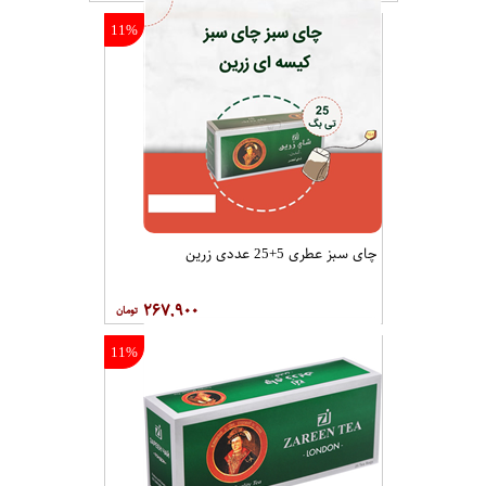
11%
چای سبز عطری 5+25 عددی زرین
۲۶۷,۹۰۰
11%