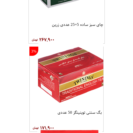
چای سبز ساده 5+25 عددی زرین
۲۶۷,۹۰۰
3%
بگ سنتی توینینگز 50 عددی
۱۷۱,۹۰۰