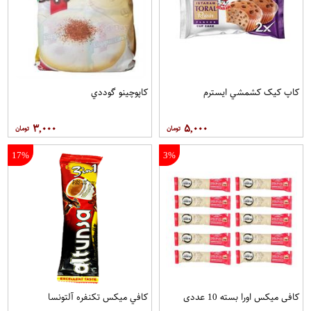
کاپ کيک کشمشي ايسترم
کاپوچينو گوددي
۳,۰۰۰
۵,۰۰۰
17%
3%
کافی میکس اورا بسته 10 عددی
کافي ميکس تکنفره آلتونسا