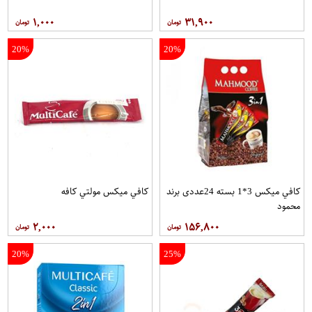
۱,۰۰۰
۳۱,۹۰۰
20%
20%
کافي ميکس 3*1 بسته 24عددی برند
کافي ميکس مولتي کافه
محمود
۲,۰۰۰
۱۵۶,۸۰۰
20%
25%