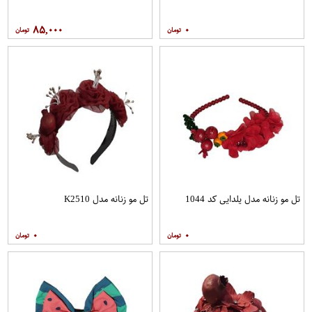
۸۵,۰۰۰
۰
تل مو زنانه مدل یلدایی کد 1044
تل مو زنانه مدل K2510
۰
۰