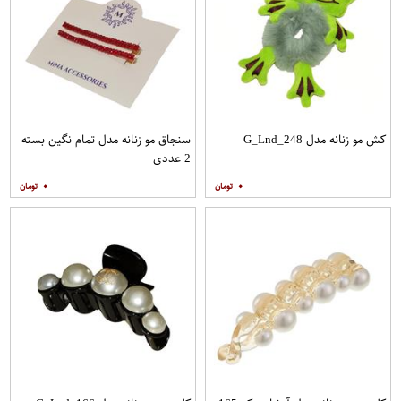
کش مو زنانه مدل G_Lnd_248
سنجاق مو زنانه مدل تمام نگین بسته
2 عددی
۰
۰