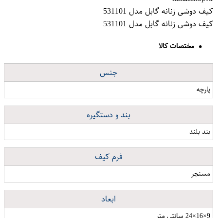
کیف دوشی زنانه گابل مدل 531101
کیف دوشی زنانه گابل مدل 531101
مختصات کالا
جنس
پارچه
بند و دستگیره
بند بلند
فرم کیف
مسنجر
ابعاد
9×16×24 سانتی متر